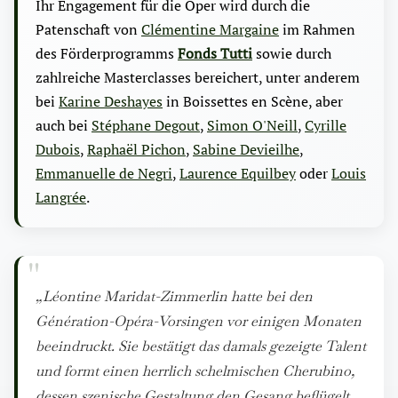
Ihr Engagement für die Oper wird durch die
Patenschaft von
Clémentine Margaine
im Rahmen
des Förderprogramms
Fonds Tutti
sowie durch
zahlreiche Masterclasses bereichert, unter anderem
bei
Karine Deshayes
in Boissettes en Scène, aber
auch bei
Stéphane Degout
,
Simon O'Neill
,
Cyrille
Dubois
,
Raphaël Pichon
,
Sabine Devieilhe
,
Emmanuelle de Negri
,
Laurence Equilbey
oder
Louis
Langrée
.
„Léontine Maridat-Zimmerlin hatte bei den
Génération-Opéra-Vorsingen vor einigen Monaten
beeindruckt. Sie bestätigt das damals gezeigte Talent
und formt einen herrlich schelmischen Cherubino,
dessen szenische Gestaltung den Gesang beflügelt.