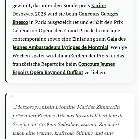
gewinnt, darunter den Sonderpreis
Karine
Deshayes
. 2023 wird sie beim
Concours Georges
Enesco
in Paris ausgezeichnet und erhält den Prix
Génération Opéra, den Grand Prix de la musique
contemporaine sowie eine Einladung zum
Gala des
Jeunes Ambassadeurs Lyriques de Montréal
. Wenige
Wochen später wird ihr außerdem der Preis für das
französische Repertoire beim
Concours Jeunes
Espoirs Opéra Raymond Duffaut
verliehen.
„Mezzosopranistin Léontine Maridat-Zimmerlin
präsentiert Rosinas Arie aus Rossinis
Il barbiere di
Siviglia
mit großem Selbstbewusstsein. Zunächst
fallen eine warme, kraftvolle Stimme und eine