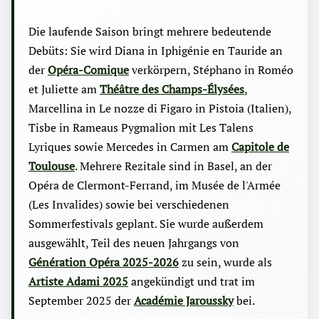
Die laufende Saison bringt mehrere bedeutende
Debüts: Sie wird Diana in Iphigénie en Tauride an
der
Opéra-Comique
verkörpern, Stéphano in Roméo
et Juliette am
Théâtre des Champs-Élysées
,
Marcellina in Le nozze di Figaro in Pistoia (Italien),
Tisbe in Rameaus Pygmalion mit Les Talens
Lyriques sowie Mercedes in Carmen am
Capitole de
Toulouse
. Mehrere Rezitale sind in Basel, an der
Opéra de Clermont-Ferrand, im Musée de l'Armée
(Les Invalides) sowie bei verschiedenen
Sommerfestivals geplant. Sie wurde außerdem
ausgewählt, Teil des neuen Jahrgangs von
Génération Opéra 2025-2026
zu sein, wurde als
Artiste Adami 2025
angekündigt und trat im
September 2025 der
Académie Jaroussky
bei.