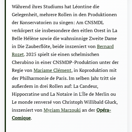
Während ihres Studiums hat Léontine die
Gelegenheit, mehrere Rollen in den Produktionen
der Konservatorien zu singen: Am CNSMDL
verkörpert sie insbesondere den eitlen Orest in La
Belle Hélène sowie die wahnsinnige Zweite Dame
in Die Zauberflöte, beide inszeniert von
Bernard
Rozet
. 2025 spielt sie einen schelmischen
Cherubino in einer CNSMDP-Produktion unter der
Regie von
Mariame Clément
, in Koproduktion mit
der Philharmonie de Paris. Im selben Jahr tritt sie
außerdem in drei Rollen auf: La Candeur,
Hippocratine und La Notaire in L'Île de Merlin ou
Le monde renversé von Christoph Willibald Gluck,
inszeniert von
Myriam Marzouki
an der
Opéra-
Comique
.