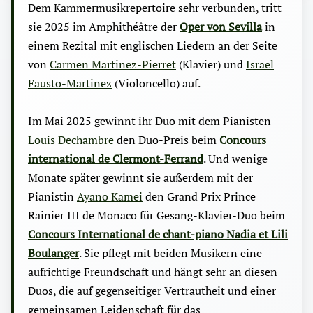
Dem Kammermusikrepertoire sehr verbunden, tritt
sie 2025 im Amphithéâtre der
Oper von Sevilla
in
einem Rezital mit englischen Liedern an der Seite
von
Carmen Martinez-Pierret
(Klavier) und
Israel
Fausto-Martinez
(Violoncello) auf.
Im Mai 2025 gewinnt ihr Duo mit dem Pianisten
Louis Dechambre
den Duo-Preis beim
Concours
international de Clermont-Ferrand
. Und wenige
Monate später gewinnt sie außerdem mit der
Pianistin
Ayano Kamei
den Grand Prix Prince
Rainier III de Monaco für Gesang-Klavier-Duo beim
Concours International de chant-piano Nadia et Lili
Boulanger
. Sie pflegt mit beiden Musikern eine
aufrichtige Freundschaft und hängt sehr an diesen
Duos, die auf gegenseitiger Vertrautheit und einer
gemeinsamen Leidenschaft für das